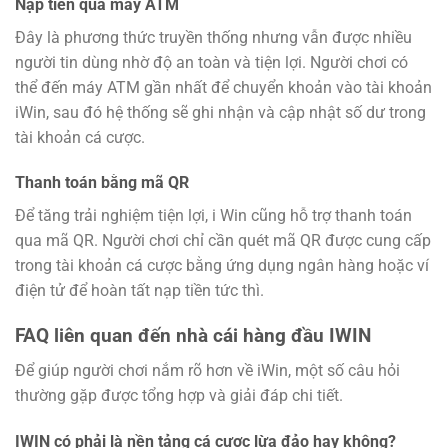
Nạp tiền qua máy ATM
Đây là phương thức truyền thống nhưng vẫn được nhiều
người tin dùng nhờ độ an toàn và tiện lợi. Người chơi có
thể đến máy ATM gần nhất để chuyển khoản vào tài khoản
iWin, sau đó hệ thống sẽ ghi nhận và cập nhật số dư trong
tài khoản cá cược.
Thanh toán bằng mã QR
Để tăng trải nghiệm tiện lợi, i Win cũng hỗ trợ thanh toán
qua mã QR. Người chơi chỉ cần quét mã QR được cung cấp
trong tài khoản cá cược bằng ứng dụng ngân hàng hoặc ví
điện tử để hoàn tất nạp tiền tức thì.
FAQ liên quan đến nhà cái hàng đầu IWIN
Để giúp người chơi nắm rõ hơn về iWin, một số câu hỏi
thường gặp được tổng hợp và giải đáp chi tiết.
IWIN có phải là nền tảng cá cược lừa đảo hay không?