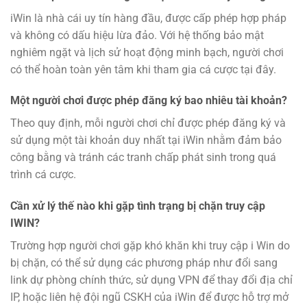
iWin là nhà cái uy tín hàng đầu, được cấp phép hợp pháp
và không có dấu hiệu lừa đảo. Với hệ thống bảo mật
nghiêm ngặt và lịch sử hoạt động minh bạch, người chơi
có thể hoàn toàn yên tâm khi tham gia cá cược tại đây.
Một người chơi được phép đăng ký bao nhiêu tài khoản?
Theo quy định, mỗi người chơi chỉ được phép đăng ký và
sử dụng một tài khoản duy nhất tại iWin nhằm đảm bảo
công bằng và tránh các tranh chấp phát sinh trong quá
trình cá cược.
Cần xử lý thế nào khi gặp tình trạng bị chặn truy cập
IWIN?
Trường hợp người chơi gặp khó khăn khi truy cập i Win do
bị chặn, có thể sử dụng các phương pháp như đổi sang
link dự phòng chính thức, sử dụng VPN để thay đổi địa chỉ
IP, hoặc liên hệ đội ngũ CSKH của iWin để được hỗ trợ mở