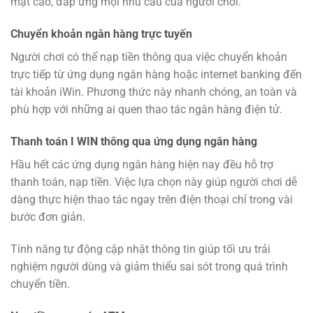
mật cao, đáp ứng mọi nhu cầu của người chơi.
Chuyển khoản ngân hàng trực tuyến
Người chơi có thể nạp tiền thông qua việc chuyển khoản
trực tiếp từ ứng dụng ngân hàng hoặc internet banking đến
tài khoản iWin. Phương thức này nhanh chóng, an toàn và
phù hợp với những ai quen thao tác ngân hàng điện tử.
Thanh toán I WIN thông qua ứng dụng ngân hàng
Hầu hết các ứng dụng ngân hàng hiện nay đều hỗ trợ
thanh toán, nạp tiền. Việc lựa chọn này giúp người chơi dễ
dàng thực hiện thao tác ngay trên điện thoại chỉ trong vài
bước đơn giản.
Tính năng tự động cập nhật thông tin giúp tối ưu trải
nghiệm người dùng và giảm thiểu sai sót trong quá trình
chuyển tiền.