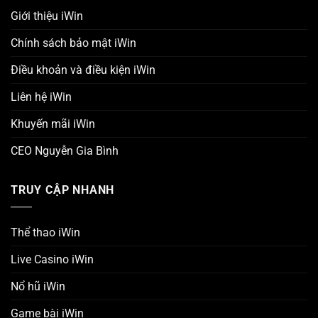
Giới thiệu iWin
Chính sách bảo mật iWin
Điều khoản và điều kiện iWin
Liên hệ iWin
Khuyến mãi iWin
CEO Nguyễn Gia Bình
TRUY CẬP NHANH
Thể thao iWin
Live Casino iWin
Nổ hũ iWin
Game bài iWin