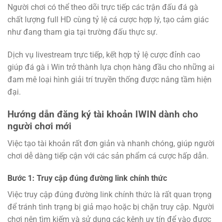
Người chơi có thể theo dõi trực tiếp các trận đấu đá gà
chất lượng full HD cùng tỷ lệ cá cược hợp lý, tạo cảm giác
như đang tham gia tại trường đấu thực sự.
Dịch vụ livestream trực tiếp, kết hợp tỷ lệ cược đỉnh cao
giúp đá gà i Win trở thành lựa chọn hàng đầu cho những ai
đam mê loại hình giải trí truyền thống được nâng tầm hiện
đại.
Hướng dẫn đăng ký tài khoản IWIN dành cho
người chơi mới
Việc tạo tài khoản rất đơn giản và nhanh chóng, giúp người
chơi dễ dàng tiếp cận với các sản phẩm cá cược hấp dẫn.
Bước 1: Truy cập đúng đường link chính thức
Việc truy cập đúng đường link chính thức là rất quan trọng
để tránh tình trạng bị giả mạo hoặc bị chặn truy cập. Người
chơi nên tìm kiếm và sử dụng các kênh uy tín để vào được