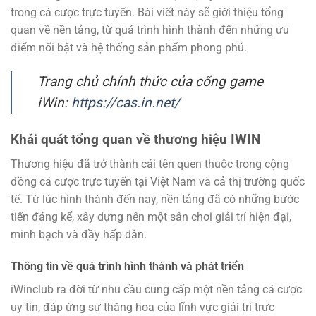
trong cá cược trực tuyến. Bài viết này sẽ giới thiệu tổng
quan về nền tảng, từ quá trình hình thành đến những ưu
điểm nổi bật và hệ thống sản phẩm phong phú.
Trang chủ chính thức của cổng game
iWin:
https://cas.in.net/
Khái quát tổng quan về thương hiệu IWIN
Thương hiệu đã trở thành cái tên quen thuộc trong cộng
đồng cá cược trực tuyến tại Việt Nam và cả thị trường quốc
tế. Từ lúc hình thành đến nay, nền tảng đã có những bước
tiến đáng kể, xây dựng nên một sân chơi giải trí hiện đại,
minh bạch và đầy hấp dẫn.
Thông tin về quá trình hình thành và phát triển
iWinclub ra đời từ nhu cầu cung cấp một nền tảng cá cược
uy tín, đáp ứng sự thăng hoa của lĩnh vực giải trí trực