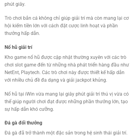
phút giây.
Trò chơi bắn cá không chỉ giúp giải trí mà còn mang lại cơ
hội kiếm tiền lớn với cách đặt cược linh hoạt và phần
thưởng hấp dẫn.
Nổ hũ giải trí
Kho game nổ hũ được cập nhật thường xuyên với các trò
chơi slot game đến từ những nhà phát triển hàng đầu như
NetEnt, Playtech. Các trò chơi này được thiết kế hấp dẫn
với nhiều chủ đề đa dạng và giải jackpot khủng.
Nổ hũ tại iWin vừa mang lại giây phút giải trí thú vị vừa có
thể giúp người chơi đạt được những phần thưởng lớn, tạo
sự hấp dẫn khó cưỡng.
Đá gà đổi thưởng
Đá gà đã trở thành một đặc sản trong hệ sinh thái giải trí.