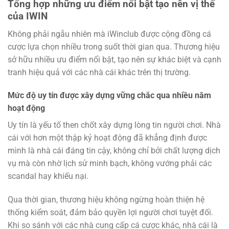
Tổng hợp những ưu điểm nổi bật tạo nên vị thế
của IWIN
Không phải ngẫu nhiên mà iWinclub được cộng đồng cá
cược lựa chọn nhiều trong suốt thời gian qua. Thương hiệu
sở hữu nhiều ưu điểm nổi bật, tạo nên sự khác biệt và cạnh
tranh hiệu quả với các nhà cái khác trên thị trường.
Mức độ uy tín được xây dựng vững chắc qua nhiều năm
hoạt động
Uy tín là yếu tố then chốt xây dựng lòng tin người chơi. Nhà
cái với hơn một thập kỷ hoạt động đã khẳng định được
mình là nhà cái đáng tin cậy, không chỉ bởi chất lượng dịch
vụ mà còn nhờ lịch sử minh bạch, không vướng phải các
scandal hay khiếu nại.
Qua thời gian, thương hiệu không ngừng hoàn thiện hệ
thống kiểm soát, đảm bảo quyền lợi người chơi tuyệt đối.
Khi so sánh với các nhà cung cấp cá cược khác, nhà cái là