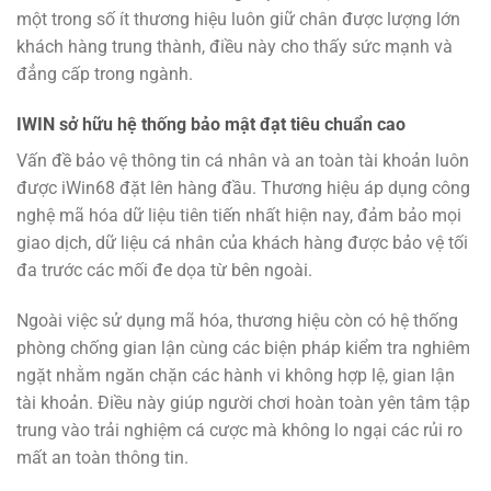
một trong số ít thương hiệu luôn giữ chân được lượng lớn
khách hàng trung thành, điều này cho thấy sức mạnh và
đẳng cấp trong ngành.
IWIN sở hữu hệ thống bảo mật đạt tiêu chuẩn cao
Vấn đề bảo vệ thông tin cá nhân và an toàn tài khoản luôn
được iWin68 đặt lên hàng đầu. Thương hiệu áp dụng công
nghệ mã hóa dữ liệu tiên tiến nhất hiện nay, đảm bảo mọi
giao dịch, dữ liệu cá nhân của khách hàng được bảo vệ tối
đa trước các mối đe dọa từ bên ngoài.
Ngoài việc sử dụng mã hóa, thương hiệu còn có hệ thống
phòng chống gian lận cùng các biện pháp kiểm tra nghiêm
ngặt nhằm ngăn chặn các hành vi không hợp lệ, gian lận
tài khoản. Điều này giúp người chơi hoàn toàn yên tâm tập
trung vào trải nghiệm cá cược mà không lo ngại các rủi ro
mất an toàn thông tin.