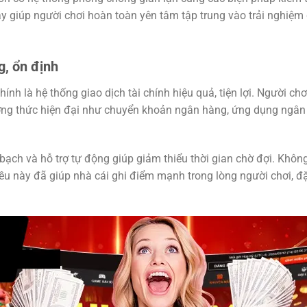
này giúp người chơi hoàn toàn yên tâm tập trung vào trải nghiệm
g, ổn định
h là hệ thống giao dịch tài chính hiệu quả, tiện lợi. Người chơi 
ng thức hiện đại như chuyển khoản ngân hàng, ứng dụng ngân
bạch và hỗ trợ tự động giúp giảm thiểu thời gian chờ đợi. Khôn
ều này đã giúp nhà cái ghi điểm mạnh trong lòng người chơi, đặc