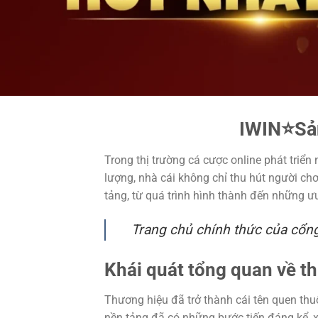
IWIN⭐️Sả
Trong thị trường cá cược online phát triể
lượng, nhà cái không chỉ thu hút người chơi
tảng, từ quá trình hình thành đến những 
Trang chủ chính thức của cổn
Khái quát tổng quan về t
Thương hiệu đã trở thành cái tên quen thuộ
nền tảng đã có những bước tiến đáng kể, x