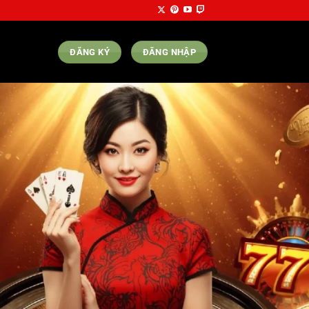
ĐĂNG KÝ
ĐĂNG NHẬP