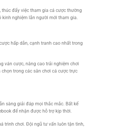
 thúc đẩy việc tham gia cá cược thường
có kinh nghiệm lẫn người mới tham gia.
 cược hấp dẫn, cạnh tranh cao nhất trong
g ván cược, nâng cao trải nghiệm chơi
 chọn trong các sân chơi cá cược trực
sẵn sàng giải đáp mọi thắc mắc. Bất kể
ebook để nhận được hỗ trợ kịp thời.
trình chơi. Đội ngũ tư vấn luôn tận tình,