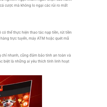
 cá cược mà không lo ngại các rủi ro mất
có thể thực hiện thao tác nạp tiền, rút tiền
 hàng trực tuyến, máy ATM hoặc quét mã
g chỉ nhanh, cũng đảm bảo tính an toàn và
 biệt là những ai yêu thích tính linh hoạt