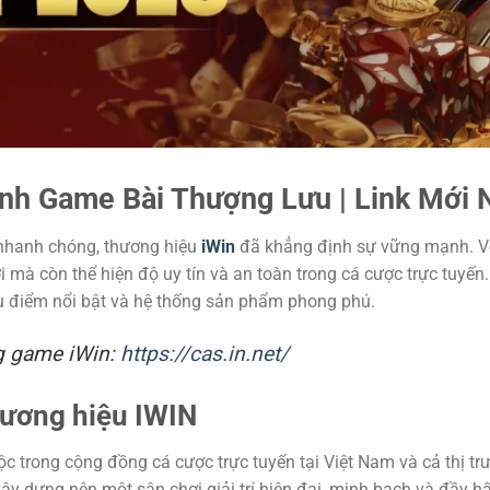
nh Game Bài Thượng Lưu | Link Mới 
n nhanh chóng, thương hiệu
iWin
đã khẳng định sự vững mạnh. Vớ
 mà còn thể hiện độ uy tín và an toàn trong cá cược trực tuyến. 
ưu điểm nổi bật và hệ thống sản phẩm phong phú.
g game iWin:
https://cas.in.net/
hương hiệu IWIN
c trong cộng đồng cá cược trực tuyến tại Việt Nam và cả thị tr
ây dựng nên một sân chơi giải trí hiện đại, minh bạch và đầy h