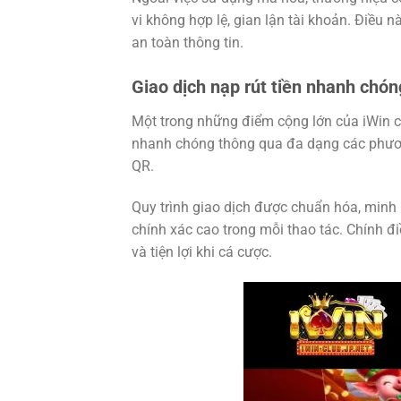
vi không hợp lệ, gian lận tài khoản. Điều 
an toàn thông tin.
Giao dịch nạp rút tiền nhanh chón
Một trong những điểm cộng lớn của iWin chín
nhanh chóng thông qua đa dạng các phươ
QR.
Quy trình giao dịch được chuẩn hóa, minh 
chính xác cao trong mỗi thao tác. Chính đi
và tiện lợi khi cá cược.